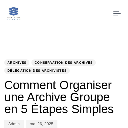
Tog
navi
PUBLIÉ
Auteur
Publié
DANS
le
:
:
ARCHIVES
CONSERVATION DES ARCHIVES
DÉLÉGATION DES ARCHIVISTES
Comment Organiser
une Archive Groupe
en 5 Étapes Simples
Admin
mai 26, 2025