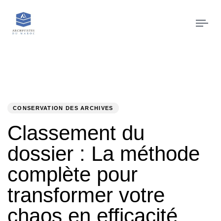
Tog
navi
PUBLIÉ
Auteur
Publié
DANS
le
:
:
CONSERVATION DES ARCHIVES
Classement du
dossier : La méthode
complète pour
transformer votre
chaos en efficacité